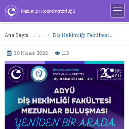
Mezunlar Koordinatörlüğü
Ana Sayfa
...
Diş Hekimliği Fakültesi Mezun Buluşması “Yeniden Bir Arada” Etkinliği
30 Nisan, 2026
113