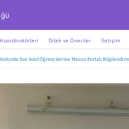
üğü
 Koordinatörleri
Dilek ve Öneriler
İletişim
kulunda Son Sınıf Öğrencilerine Mezun Portalı Bilgilendirm