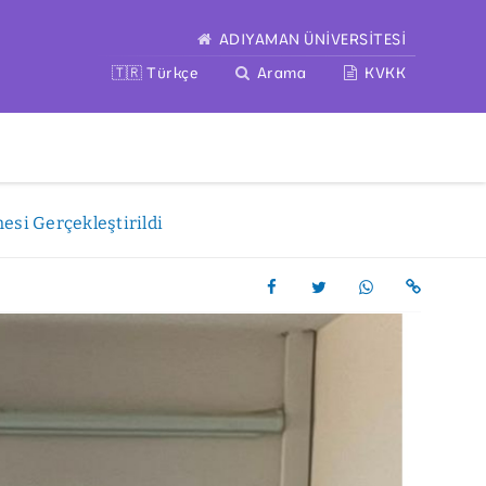
ADIYAMAN ÜNİVERSİTESİ
🇹🇷 Türkçe
Arama
KVKK
esi Gerçekleştirildi