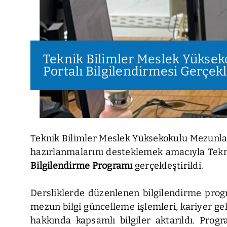
Teknik Bilimler Meslek Yüksek
Portalı Bilgilendirmesi Gerçekle
Teknik Bilimler Meslek Yüksekokulu Mezunla
hazırlanmalarını desteklemek amacıyla Tekn
Bilgilendirme Programı
gerçekleştirildi.
Dersliklerde düzenlenen bilgilendirme progr
mezun bilgi güncelleme işlemleri, kariyer ge
hakkında kapsamlı bilgiler aktarıldı. Prog