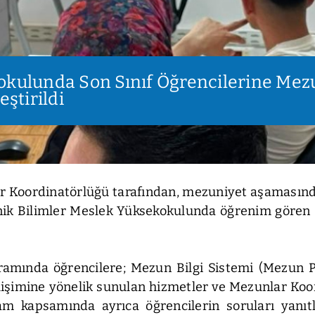
okulunda Son Sınıf Öğrencilerine Mez
ştirildi
r Koordinatörlüğü tarafından, mezuniyet aşamasında
ik Bilimler Meslek Yüksekokulunda öğrenim gören s
amında öğrencilere; Mezun Bilgi Sistemi (Mezun Por
lişimine yönelik sunulan hizmetler ve Mezunlar Koo
ram kapsamında ayrıca öğrencilerin soruları yanıt