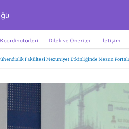
üğü
 Koordinatörleri
Dilek ve Öneriler
İletişim
ühendislik Fakültesi Mezuniyet Etkinliğinde Mezun Portalı