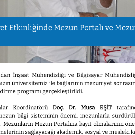
et Etkinliğinde Mezun Portalı ve Mezu
ından İnşaat Mühendisliği ve Bilgisayar Mühendis
ızın üniversitemiz ile bağlarının mezuniyet sonras
dirme programı gerçekleştirildi.
nlar Koordinatörü
Doç. Dr. Musa EŞİT
tarafı
mezun bilgi sisteminin önemi, mezunlarla sürdürüle
di. Mezunların Mezun Portalına kayıt olmalarının önem
elerinin sağlayacağı akademik, sosyal ve mesleki ka